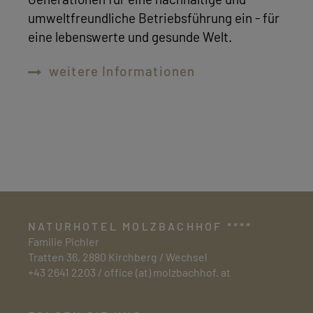
Generationen für eine nachhaltige und
umweltfreundliche Betriebsführung ein - für
eine lebenswerte und gesunde Welt.
weitere Informationen
NATURHOTEL MOLZBACHHOF ****
Familie Pichler
Tratten 36, 2880 Kirchberg / Wechsel
+43 2641 2203
/
office (at) molzbachhof. at