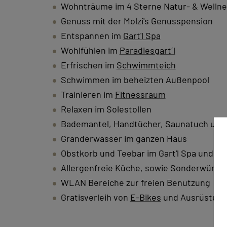
Wohnträume im 4 Sterne Natur- & Wellne
Genuss mit der Molzi's Genusspension
Entspannen im
Gart'l Spa
Wohlfühlen im
Paradiesgart´l
Erfrischen im
Schwimmteich
Schwimmen im beheizten Außenpool
Trainieren im
Fitnessraum
Relaxen im Solestollen
Bademantel, Handtücher, Saunatuch und
Granderwasser im ganzen Haus
Obstkorb und Teebar im Gart'l Spa und Po
Allergenfreie Küche, sowie Sonderwünsc
WLAN Bereiche zur freien Benutzung
Gratisverleih von
E-Bikes
und Ausrüstun