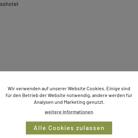
sshotel
 Haarfön im Zimmer
Wir verwenden auf unserer Website Cookies. Einige sind
olbereich
für den Betrieb der Website notwendig, andere werden für
Analysen und Marketing genutzt.
he
weitere Informationen
g zum
Wandern
und
Langlaufen (Klassik)
Alle Cookies zulassen