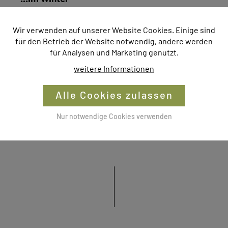
Auf feinstens präparierten 13,5
Wir verwenden auf unserer Website Cookies. Einige sind
Pistenkilometern lässt es sich den Winter
für den Betrieb der Website notwendig, andere werden
auf der Erlebnisalm genießen. Von Klein bis
für Analysen und Marketing genutzt.
groß, vom Anfänger bis zum
weitere Informationen
fortgeschrittenen Skifahrer, in
Mönichkirchen kommt jeder auf seine
Alle Cookies zulassen
Kosten. Das macht die Alm zum perfekten
Familienausflugsziel.
Nur notwendige Cookies verwenden