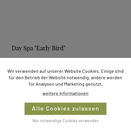
Day Spa "Early Bird"
Für alle, die den Tag gerne mit Ruhe und
Genuss beginnen – und ihn ganz sich selbst
Wir verwenden auf unserer Website Cookies. Einige sind
für den Betrieb der Website notwendig, andere werden
widmen möchten:
für Analysen und Marketing genutzt.
Großzügiges Frühstücksbuffet von 7:00 bis
weitere Informationen
10:00 Uhr
Nutzung des Wellnessbereiches von 10:00
Alle Cookies zulassen
bis 18:00 Uhr
Nur notwendige Cookies verwenden
Badetasche, Bademantel und Handtücher
für die Zeit des Aufenthaltes